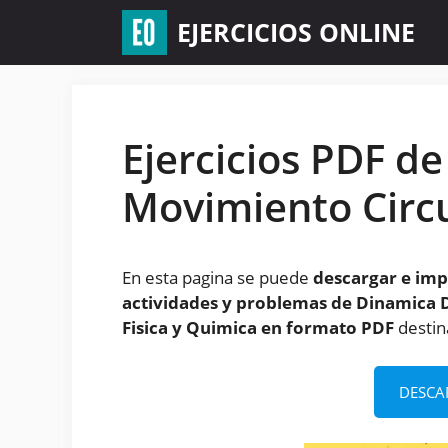
Saltar
EJERCICIOS ONLINE
al
contenido
Ejercicios PDF d
Movimiento Circu
En esta pagina se puede
descargar e impr
actividades y problemas de Dinamica D
Fisica y Quimica en formato PDF
destin
DESCA